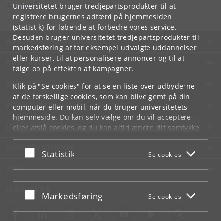
it-service
@
adm
.
ku
.
dk
Universitetet bruger tredjepartsprodukter til at
Tlf:
+45 35 32 32 32
registrere brugernes adfærd på hjemmesiden
(statistik) for løbende at forbedre vores service.
Desuden bruger universitetet tredjepartsprodukter til
KØBENHAVNS UNIVERSITET
markedsføring af for eksempel udvalgte uddannelser
eller kurser, til at personalisere annoncer og til at
KONTAKT
følge op på effekten af kampagner.
SERVICES
Klik på "Se cookies" for at se en liste over udbyderne
af de forskellige cookies, som kan blive gemt på din
FOR STUDERENDE OG ANSATTE
computer eller mobil, når du bruger universitetets
hjemmeside. Du kan selv vælge om du vil acceptere
JOB OG KARRIERE
eller afslå cookies, og du kan altid ændre dit samtykke
under
Cookie- og privatlivspolitik
som du finder i
NØDSITUATIONER
bunden af hver side.
Acceptér eller afslå
Statistik
Se cookies
Googles privatlivspolitik
WEB
MØD KU PÅ
Acceptér eller afslå
Markedsføring
Se cookies